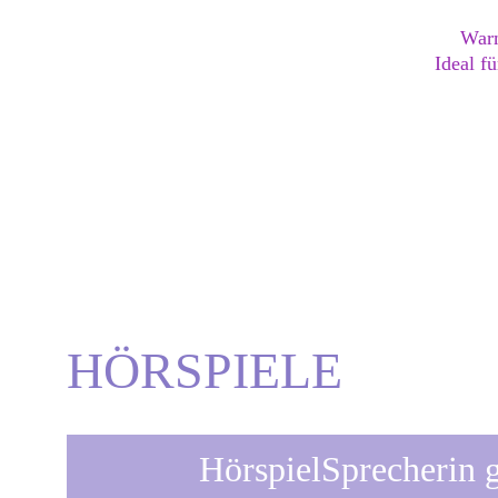
Warm
Ideal f
Dajana | Die Drac
HÖRSPIELE
HörspielSprecherin 