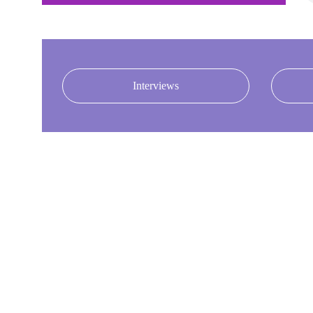
Interviews
Erste HörspielErfah
Meine erste Hörspielerfahrung sammelte
2003  - "Ein Wurm namens Amseln" beim O
2009 - "Pop Hörspiel" im Radio Funkwerk