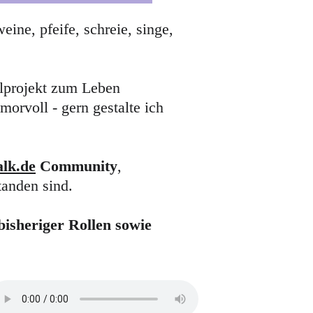
ine, pfeife, schreie, singe, 
lprojekt zum Leben 
rvoll - gern gestalte ich 
lk.de
 Community
,
anden sind.
bisheriger Rollen sowie 