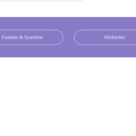
Fandubs & Synchron
Hörbücher
rung
 ich:
ffener Kanal Jena Workshop (kann auch 2005 ge
 in einem FSJ Hörspiel Workshop