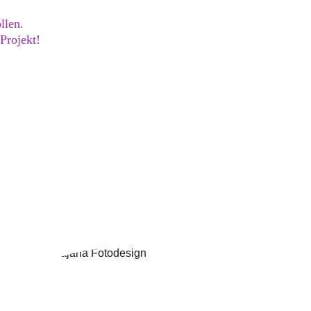
llen.
Projekt!
dback