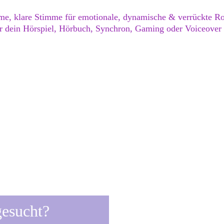
e, klare Stimme für emotionale, dynamische & verrückte Ro
ür dein Hörspiel, Hörbuch, Synchron, Gaming oder Voiceover 
Einsatzgebiete
Demos & Fee
henstimme
Hinter den Kulissen
Impressum & Datenschutz
gesucht?