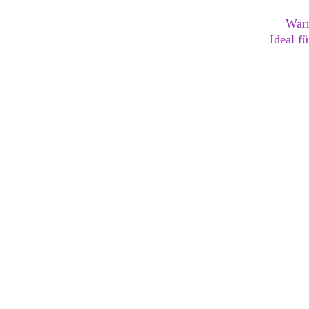
Warm
Ideal f
Dajana | Die Drac