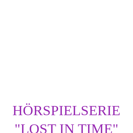
n Time - Folge 14 - Das Wund
chattennacht" | VÖ: 15.11.20
 zur Hörspielfolge sowie meiner Sprechrolle der Tracy Jenkins, 
HÖRSPIELE
VERÖFFENTLICHUNGEN
Dajana Golke | Die Drachenstimme
11/15/2025
1 min read
HÖRSPIELSERIE
"LOST IN TIME"