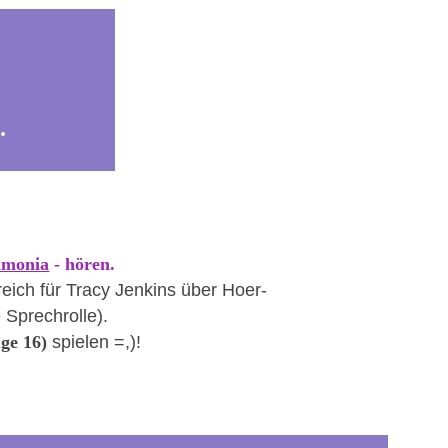
.
ämonia
 - hören. 
reich für Tracy Jenkins über Hoer-
Sprechrolle).
lge 16) 
spielen =,)!