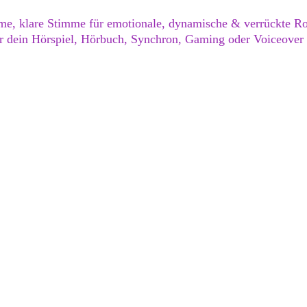
e, klare Stimme für emotionale, dynamische & verrückte Ro
ür dein Hörspiel, Hörbuch, Synchron, Gaming oder Voiceover 
Einsatzgebiete
Demos & Fee
henstimme
Hinter den Kulissen
Impressum & Datenschutz