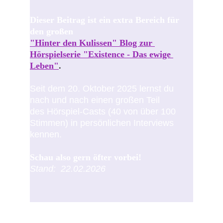
Dieser Beitrag ist ein extra Bereich für 
den großen
"Hinter den Kulissen" Blog zur 
Hörspielserie "Existence - Das ewige 
Leben"
.
Seit dem 20. Oktober 2025 lernst du 
nach und nach einen großen Teil 
des Hörspiel-Casts (40 von über 100 
Stimmen) in persönlichen Interviews 
kennen.
Schau also gern öfter vorbei!
Stand:  22.02.2026