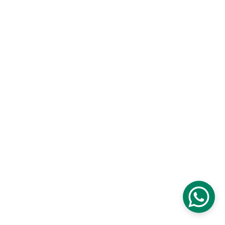
DER HÖRSPIEL-CAST | "EXISTENCE - DAS EWIGE
LEBEN" VON AUTOR LUCA SNOW
AKT 1
The Snitcher
Erfahre wie Marcel Bueno zu Existence – Das ewige
Leben kam, seine Highlights 2025 und Ausblick für
Hörspiel The Snitcher-Fans 2026.
Dajana Golke | Die Drachenstimme
1/22/2026
13 min read