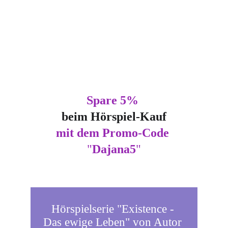
Künstler:innen, die die Existence Welten erschafft 
haben. 
Die restlichen 10% sind zur Plattformsicherung 
bestimmt. 
Spare 5% 
beim Hörspiel-Kauf
mit dem Promo-Code
"
Dajana5
"
Hörspielserie "Existence - 
Das ewige Leben" von Autor 