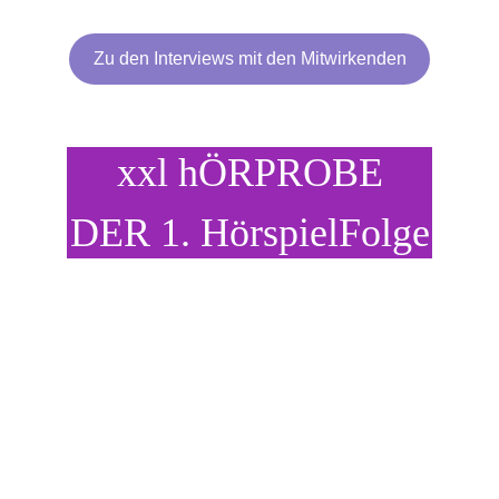
Zu den Interviews mit den Mitwirkenden
xxl hÖRPROBE
DER 1. HörspielFolge
Seit 17. November 2025 findest du die 
1. Existence Folge
auf Autor Luca Snow seinem 
YouTube 
Kanal
.
Hör gleich mal rein!