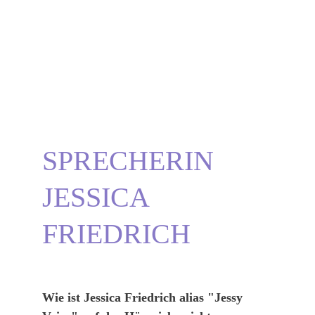
12.11.2025) und auf welche persönlichen Highlights 2025
sie u.a. im Hörspielbereich gern zurückblickt.
DER HÖRSPIEL-CAST | "EXISTENCE - DAS EWIGE
LEBEN" VON AUTOR LUCA SNOW
AKT 2
Dajana Golke | Die Drachenstimme
10/21/2025
4 min read
SPRECHERIN
JESSICA 
FRIEDRICH 
Wie ist Jessica Friedrich alias "Jessy 