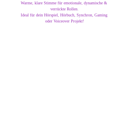
Warme, klare Stimme für emotionale, dynamische & 
verrückte Rollen.
Ideal für dein Hörspiel, Hörbuch, Synchron, Gaming 
oder Voiceover Projekt!
Dajana | Die Drachenstimme
Sprecherin & Schauspielerin -
Jessica Friedrich
Erfahre mehr über Jessica Friedrich alias Jessy Voice ihre
Rolle im Hörspiel "Existence – Das ewige Leben" (VÖ