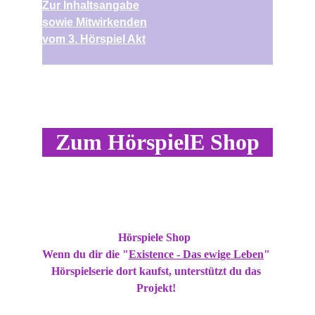
Zur Inhaltsangabe
sowie Mitwirkenden
vom 3. Hörspiel Akt
Zum HörspielE Shop
Autor 
Luca Snow
 und Smokey´s haben ihren 
eigenen 
Hörspiele Sho
p
 eröffnet. 
Wenn du dir die "
Existence - Das ewige Leben
" 
Hörspielserie
 dort kaufst, unterstützt du das 
Projekt! 
Denn über 90% jedes Erlöses geht direkt an die 