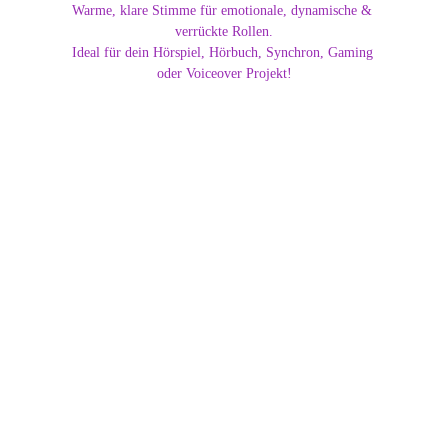
Warme, klare Stimme für emotionale, dynamische & 
verrückte Rollen.
Ideal für dein Hörspiel, Hörbuch, Synchron, Gaming 
oder Voiceover Projekt!
Dajana | Die Drachenstimme
Schauspieler - Sascha von
Hinrichs
Erfahre mehr über Sascha von Hinrichs seiner Rolle im
Hörspiel "Existence – Das ewige Leben" (VÖ 12.11.2025)