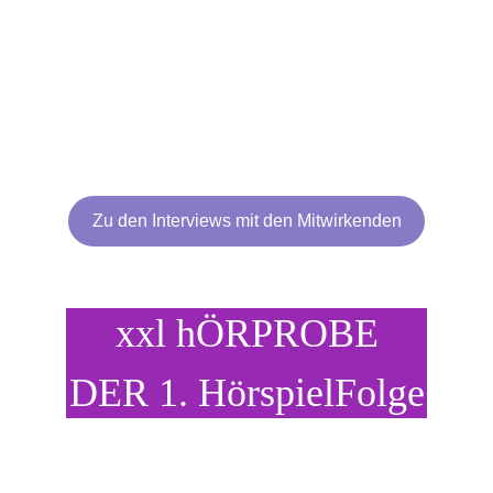
Preis:
Komplette Staffel (Akt 1 bis 3, Folge 1-9)
20,05€ netto (VÖ: 18.01.2026)
Zu den Interviews mit den Mitwirkenden
xxl hÖRPROBE
DER 1. HörspielFolge