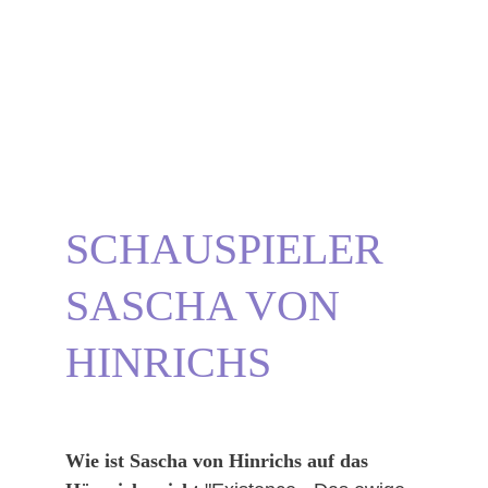
und woher du ihn noch kennen könntest!
DER HÖRSPIEL-CAST | "EXISTENCE - DAS EWIGE
LEBEN" VON AUTOR LUCA SNOW
AKT 1
AKT 2
Dajana Golke | Die Drachenstimme
10/20/2025
3 min read
SCHAUSPIELER
SASCHA VON 
HINRICHS 
Wie ist Sascha von Hinrichs auf das 