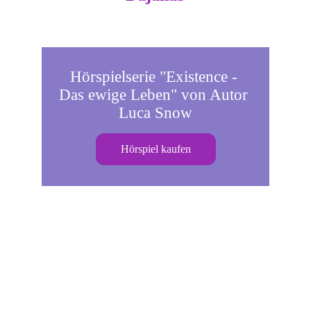
Hörspielserie "Existence - 
Das ewige Leben" von Autor 
Luca Snow
Hörspiel kaufen
Hinweis: 
Auf meiner Website findest du Affiliate-Links 
eingebunden, 
mit welchen du 5% beim Kauf vom 
"Existence" Hörspiel sparst
!
Im Gegenzug lässt Luca Snow über 90% der 
Einnahmen an alle Beteiligten auszahlen und 