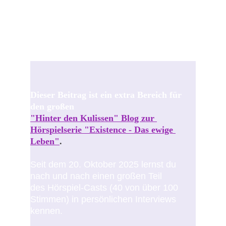
Dieser Beitrag ist ein extra Bereich für 
den großen
"Hinter den Kulissen" Blog zur 
Hörspielserie "Existence - Das ewige 
Leben"
.
Seit dem 20. Oktober 2025 lernst du 
nach und nach einen großen Teil 
des Hörspiel-Casts (40 von über 100 
Stimmen) in persönlichen Interviews 
kennen.