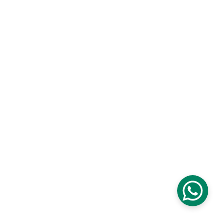
Leben kam, seine Highlights 2025 und Ausblick für
Hörspiel The Snitcher-Fans 2026.
Dajana Golke | Die Drachenstimme
1/22/2026
13 min read
DER HÖRSPIEL-CAST | "EXISTENCE - DAS EWIGE
LEBEN" VON AUTOR LUCA SNOW
AKT 2