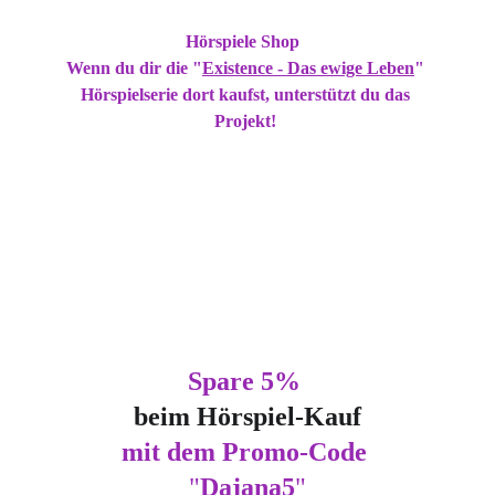
Autor 
Luca Snow
 und Smokey´s haben ihren 
eigenen 
Hörspiele Sho
p
 eröffnet. 
Wenn du dir die "
Existence - Das ewige Leben
" 
Hörspielserie
 dort kaufst, unterstützt du das 
Projekt! 
Denn über 90% jedes Erlöses geht direkt an die 
Künstler:innen, die die Existence Welten erschafft 
haben. 
Die restlichen 10% sind zur Plattformsicherung 
bestimmt. 
Spare 5% 
beim Hörspiel-Kauf
mit dem Promo-Code
"
Dajana5
"